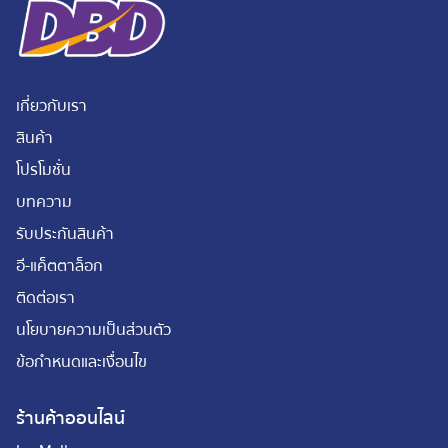
เกี่ยวกับเรา
สินค้า
โปรโมชั่น
บทความ
รับประกันสินค้า
อี-แค็ตตาล็อก
ติดต่อเรา
นโยบายความเป็นส่วนตัว
ข้อกำหนดและเงื่อนไข
ร้านค้าออนไลน์