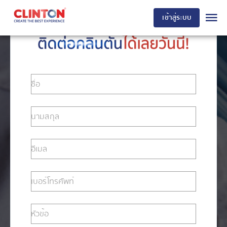
เข้าสู่ระบบ